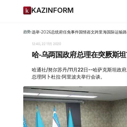
KAZINFORM
选举-2026
总统府
任免
事件
国情咨文
跨里海国际运输路
趋势:
12:40, 22 11月 2020
哈-乌两国政府总理在突厥斯
哈通社/努尔苏丹/11月22日--哈萨克斯坦
总理阿卜杜拉·阿里波夫举行会谈。