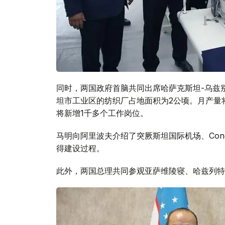
同时，两国政府首脑共同出席哈萨克斯坦-乌兹
坦市工业区的纺织厂占地面积为2公顷。月产量将
将新增1千多个工作岗位。
马明向阿里波夫介绍了突厥斯坦国际机场、Cong
得建设过程。
此外，两国总理共同参观亚萨维陵寝、哈兹列特