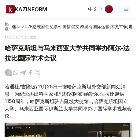
中文
KAZINFORM
热
选举-2026
总统府
任免
事件
国情咨文
跨里海国际运输路线/中间走
点:
14:05, 25 11月 2020
哈萨克斯坦与马来西亚大学共同举办阿尔-法
拉比国际学术会议
哈通社/吉隆坡/11月25日--据哈萨克斯坦外交部新闻处消
息，为纪念杰出科学家和思想家阿布·纳斯尔·法拉比诞辰
1150周年，哈萨克斯坦驻吉隆坡大使馆与哈萨克斯坦国立
大学、马来西亚国际伊斯兰大学共同举办了国际学术视频会
议。