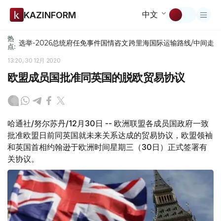
中文
KAZINFORM
热
选举-2026
总统府
任免
事件
国情咨文
跨里海国际运输路线/中间走
点:
13:20, 30 12月 2020
欧盟成员国批准同英国的脱欧贸易协议
哈通社/努尔苏丹/12月30日 -- 欧洲联盟各成员国政府一致
批准欧盟日前同英国就未来关系达成的贸易协议，欧盟领袖
和英国首相约翰逊于欧洲时间星期三（30日）正式签署有
关协议。