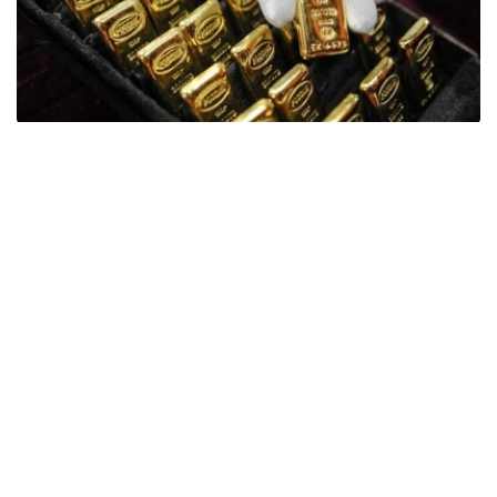
Фото: ӨзА
季度报告显示，哈萨克斯坦国家银行黄金储备增加了15吨。
波兰是2026年第二季度最大的黄金买家。该国在2026年第
二季度增加了51吨黄金储备。
中国购买了33吨黄金，乌兹别克斯坦购买了16吨，哈萨克
斯坦购买了15吨。约旦和捷克共和国的中央银行也分别增加
了6吨黄金储备。
全球各国央行在第二季度共购买了约289吨黄金，比2025年
同期增长了62%。去年同期，黄金购买量约为178吨。
世界黄金协会称，黄金需求的增长受到地缘政治不确定性、
本季度贵金属价格下跌，以及各国寻求国际储备多元化等因