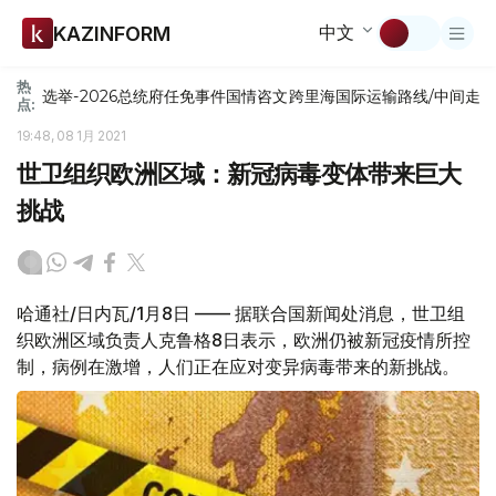
中文
KAZINFORM
热
选举-2026
总统府
任免
事件
国情咨文
跨里海国际运输路线/中间走
点:
19:48, 08 1月 2021
世卫组织欧洲区域：新冠病毒变体带来巨大
挑战
哈通社/日内瓦/1月8日 —— 据联合国新闻处消息，世卫组
织欧洲区域负责人克鲁格8日表示，欧洲仍被新冠疫情所控
制，病例在激增，人们正在应对变异病毒带来的新挑战。