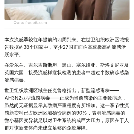
Фото: freepik.com
本次流感季较往年提前约四周到来。在世卫组织欧洲区域报
告数据的38个国家中，至少27国正面临高或极高的流感活
跃水平。
在爱尔兰、吉尔吉斯斯坦、黑山、塞尔维亚、斯洛文尼亚及
英国六国，接受流感样症状检测的患者中超过半数确诊感染
流感病毒。
世卫组织欧洲区域主任克鲁格指出，新型流感毒株——
AH3N2亚型流感病毒——正成为当前感染的主要致病原，
虽然尚无证据显示其致病严重程度有所增加。这一季节性流
感新变种已占欧洲区域确诊病例的90%，表明流感病毒的
微小基因变异就足以对卫生系统构成巨大压力，原因在于人
群对该新变体尚未建立足够的免疫屏障。