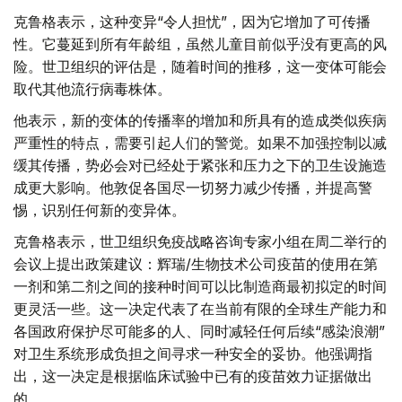
克鲁格表示，这种变异“令人担忧”，因为它增加了可传播
性。它蔓延到所有年龄组，虽然儿童目前似乎没有更高的风
险。世卫组织的评估是，随着时间的推移，这一变体可能会
取代其他流行病毒株体。
他表示，新的变体的传播率的增加和所具有的造成类似疾病
严重性的特点，需要引起人们的警觉。如果不加强控制以减
缓其传播，势必会对已经处于紧张和压力之下的卫生设施造
成更大影响。他敦促各国尽一切努力减少传播，并提高警
惕，识别任何新的变异体。
克鲁格表示，世卫组织免疫战略咨询专家小组在周二举行的
会议上提出政策建议：辉瑞/生物技术公司疫苗的使用在第
一剂和第二剂之间的接种时间可以比制造商最初拟定的时间
更灵活一些。这一决定代表了在当前有限的全球生产能力和
各国政府保护尽可能多的人、同时减轻任何后续“感染浪潮”
对卫生系统形成负担之间寻求一种安全的妥协。他强调指
出，这一决定是根据临床试验中已有的疫苗效力证据做出
的。