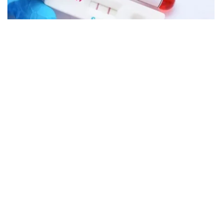
Фото: Гүлмира Әбдрахманова
通报显示，自年初以来，全国共登记859例新冠病例。与去
年同期相比，发病率下降了两倍，未出现死亡病例。患者病
情多为轻症，主要在门诊接受治疗。
哈萨克斯坦每季度还会对病毒传播情况及其不同变种进行监
测。
根据最新的SARS-CoV-2变种监测数据，目前在国内传播的
奥密克戎亚系主要包括：XFG.3（83.3%）、
XFG.3.3.1（5.6%）、XFG.3.4.3（5.6%）和
XFG.2（5.6%）。
世界卫生组织在官方公告中指出，与奥密克戎其他谱系相
比，XFG谱系的传播未对公共健康构成威胁。