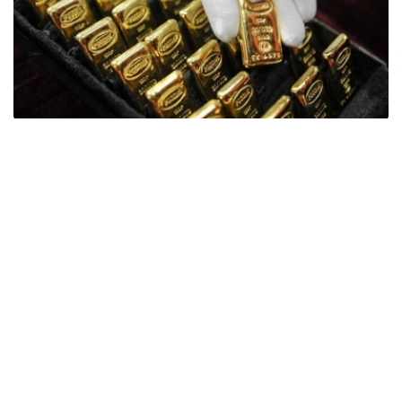
Фото: ӨзА
季度报告显示，哈萨克斯坦国家银行黄金储备增加了15吨。
波兰是2026年第二季度最大的黄金买家。该国在2026年第
二季度增加了51吨黄金储备。
中国购买了33吨黄金，乌兹别克斯坦购买了16吨，哈萨克
斯坦购买了15吨。约旦和捷克共和国的中央银行也分别增加
了6吨黄金储备。
全球各国央行在第二季度共购买了约289吨黄金，比2025年
同期增长了62%。去年同期，黄金购买量约为178吨。
世界黄金协会称，黄金需求的增长受到地缘政治不确定性、