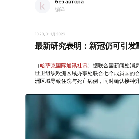
без автора
编译
13:28, 01 1月 2026
最新研究表明：新冠仍可引发
（
哈萨克国际通讯社讯
）据联合国新闻处消
世卫组织欧洲区域办事处联合七个成员国的合作
洲区域导致住院与死亡病例，同时确认接种