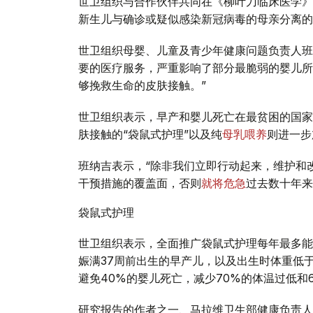
世卫组织与合作伙伴共同在《柳叶刀临床医学》
新生儿与确诊或疑似感染新冠病毒的母亲分离的
世卫组织母婴、儿童及青少年健康问题负责人班纳吉（A
要的医疗服务，严重影响了部分最脆弱的婴儿所
够挽救生命的皮肤接触。”
世卫组织表示，早产和婴儿死亡在最贫困的国家
肤接触的“袋鼠式护理”以及纯
母乳喂养
则进一步
班纳吉表示，“除非我们立即行动起来，维护和
干预措施的覆盖面，否则
就将危急
过去数十年来
袋鼠式护理
世卫组织表示，全面推广袋鼠式护理每年最多能够
娠满37周前出生的早产儿，以及出生时体重低于
避免40%的婴儿死亡，减少70%的体温过低和
研究报告的作者之一、马拉维卫生部健康负责人杜比