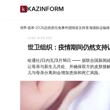
KAZINFORM
选举-2026
总统府
任免
事件
国情咨文
跨里海国际运输路
趋势:
22:40, 16 3月 2021
世卫组织：疫情期间仍然支持
哈通社/日内瓦/3月16日 —— 据联合国新
让母亲与新生儿共处、并确保双方的皮肤接触
儿与母亲分离则会增加患病和死亡风险。