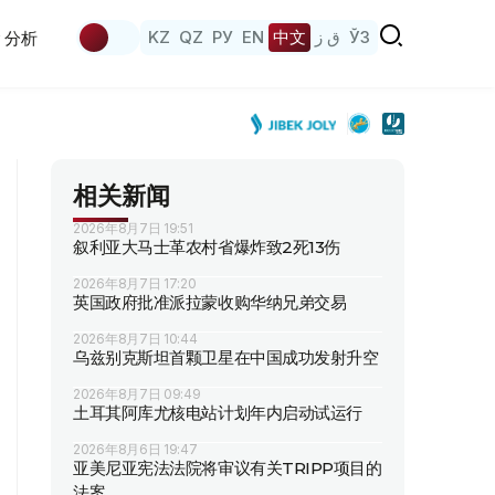
KZ
QZ
РУ
EN
中文
ق ز
ЎЗ
分析
相关新闻
2026年8月7日 19:51
叙利亚大马士革农村省爆炸致2死13伤
2026年8月7日 17:20
英国政府批准派拉蒙收购华纳兄弟交易
2026年8月7日 10:44
乌兹别克斯坦首颗卫星在中国成功发射升空
2026年8月7日 09:49
土耳其阿库尤核电站计划年内启动试运行
2026年8月6日 19:47
亚美尼亚宪法法院将审议有关TRIPP项目的
法案