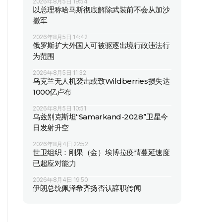
2026年8月5日 19:54
以总理称哈马斯彻底解除武装前不会从加沙
撤军
2026年8月5日 14:42
俄罗斯扩大外国人可被驱逐出境行政违法行
为范围
2026年8月5日 11:32
乌克兰无人机袭击或致Wildberries损失达
1000亿卢布
2026年8月5日 10:51
乌兹别克斯坦“Samarkand-2028”卫星今
日发射升空
2026年8月4日 22:52
世卫组织：刚果（金）埃博拉疫情蔓延速度
已超应对能力
2026年8月4日 19:50
伊朗总统佩泽希齐扬否认辞职传闻