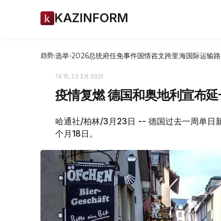
KAZINFORM
选举-2026
总统府
任免
事件
国情咨文
跨里海国际运输路
趋势:
14:15, 23 3月 2021
疫情复燃 德国和奥地利宣布延
哈通社/柏林/3月23日 -- 德国过去一周
个月18日。