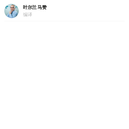
叶尔兰 马赞
编译
20:44, 05 8月 2026
跨里海数字走廊建设取得重大突破 海底光缆
铺设最艰难阶段顺利完成
（
哈萨克国际通讯社讯
）据政府官网消息，哈萨克斯坦电信
领域规模最大的基础设施项目之一——跨里海海底光纤通讯
网铺设工作迎来了关键阶段，其核心施工环节已圆满结束。