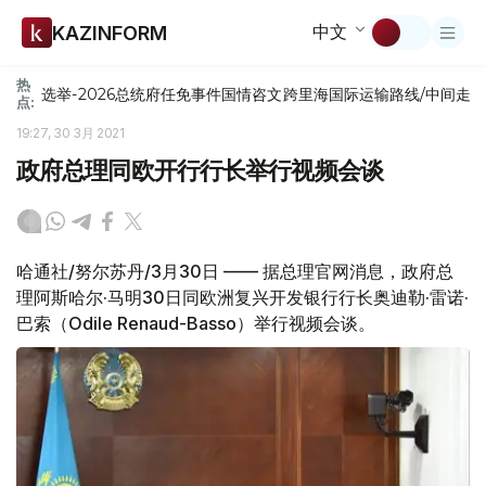
中文
KAZINFORM
热
选举-2026
总统府
任免
事件
国情咨文
跨里海国际运输路线/中间走
点:
19:27, 30 3月 2021
政府总理同欧开行行长举行视频会谈
哈通社/努尔苏丹/3月30日 —— 据总理官网消息，政府总
理阿斯哈尔·马明30日同欧洲复兴开发银行行长奥迪勒·雷诺·
巴索（Odile Renaud-Basso）举行视频会谈。