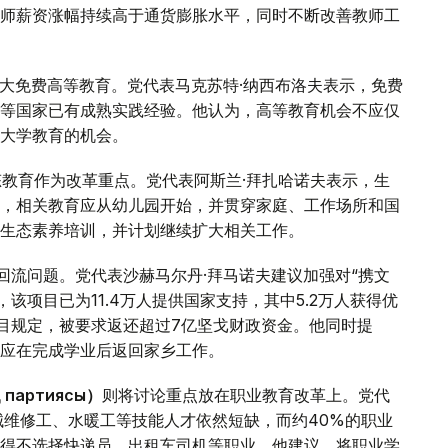
师薪资涨幅持续高于通货膨胀水平，同时不断改善教师工
大免费高等教育。党代表马克苏特·纳西布洛夫表示，免费
等国家已有成熟实践经验。他认为，高等教育机会不应仅
大学教育的机会。
态教育作为改革重点。党代表阿斯兰·拜扎哈诺夫表示，生
，相关教育应从幼儿园开始，并贯穿家庭、工作场所和国
的生态素养培训，并计划继续扩大相关工作。
回流问题。党代表沙赫马尔丹·拜马诺夫建议加强对“携文
，该项目已为11.4万人提供国家支持，其中5.2万人获得优
项目规定，被要求返还超过7亿坚戈财政资金。他同时提
应在完成学业后返回家乡工作。
 партиясы）
则将讨论重点放在职业教育改革上。党代
械维修工、水暖工等技能人才依然短缺，而约40%的职业
得不选择快递员、出租车司机等职业。他建议，将职业学