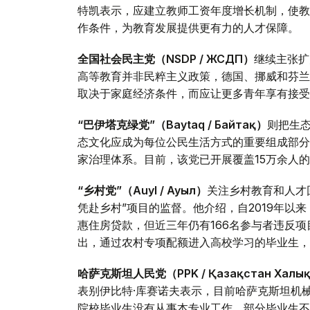
特凯表示，应建立教师工资年度增长机制，使教
作条件，为教育发展提供更有力的人才保障。
全国社会民主党（NSDP / ЖСДП）
继续主张扩
高等教育并非民粹主义政策，德国、挪威和芬兰
取决于家庭经济条件，而应让更多青年享有接受
“巴伊塔克绿党”（Baytaq / Байтақ）
则把生
态文化应成为每位公民生活方式的重要组成部分
家治理体系。目前，该党已开展覆盖15万余人
“乡村党”（Auyl / Ауыл）
关注乡村教育和人才
凭赴乡村”项目的监督。他介绍，自2019年以来
惠住房贷款，但近三年仍有166名参与者违反
出，通过农村专项配额进入高校学习的毕业生，
哈萨克斯坦人民党（PPK / Қазақстан Халық
表别伊比特·库赛诺夫表示，目前哈萨克斯坦机
院校毕业生没有从事本专业工作，部分毕业生不