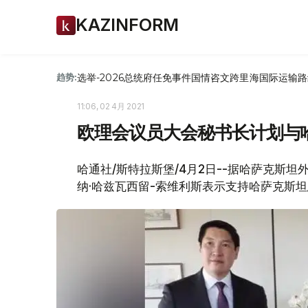
KAZINFORM
选举-2026
总统府
任免
事件
国情咨文
跨里海国际运输路
趋势:
11:06, 02 4月 2021
欧理会议员大会秘书长计划与
哈通社/斯特拉斯堡/4月2日--据哈萨克斯
纳·哈兹瓦西留-索维利斯表示支持哈萨克斯