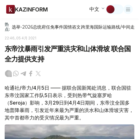
中文
KAZINFORM
热
选举-2026
总统府
任免
事件
国情咨文
跨里海国际运输路线/中间走
点:
22:46, 05 4月 2021
东帝汶暴雨引发严重洪灾和山体滑坡 联合国
全力提供支持
哈通社/帝力/4月5日 —— 据联合国新闻处消息，联合国驻
东帝汶国家工作队5日表示，受到热带气旋塞罗哈
（Seroja）影响，3月29日到4月4日期间，东帝汶全国多
地普降暴雨，引发近年来最为严重的洪水和山体滑坡灾害，
其中首都帝力的受灾情况最为严重。