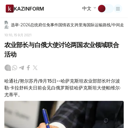
中文
KAZINFORM
热
选举-2026
总统府
任免
事件
国情咨文
跨里海国际运输路线/中间走
点:
10:10, 15 9月 2021
农业部长与白俄大使讨论两国农业领域联合
活动
哈通社/努尔苏丹/9月15日--哈萨克斯坦农业部部长叶尔波
勒·卡拉舒科夫日前会见白俄罗斯驻哈萨克斯坦大使帕维尔·
尤蒂平。