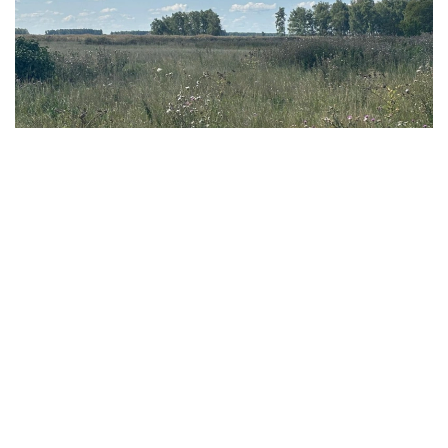
Фото: Ақерке Дәуренбекқызы/Kazinform
- 我们此前还曾在缅甸、老挝、越南等东南亚国家，
以及乌兹别克斯坦和吉尔吉斯斯坦等中亚国家采集蔬
菜作物遗传资源。此前项目积累的知识和经验，有助
于我们更加有效地在哈萨克斯坦开展研究。 - 她说。
科研人员表示，该项目并不追求短期经济效益，但从长期来
看，相关研究有望为培育抗病虫害、适应气候变化的农作物
新品种提供基础，从而增强粮食安全保障能力，并推动农业
可持续发展。