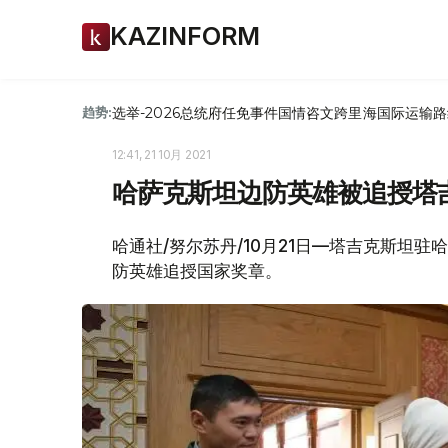
KAZINFORM
选举-2026
总统府
任免
事件
国情咨文
跨里海国际运输路
趋势:
12:41, 21 10月 2021
哈萨克斯坦边防英雄被追授塔
哈通社/努尔苏丹/10月21日—塔吉克斯坦
防英雄追授国家奖章。