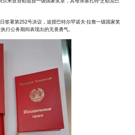
阿尔米亚吾勒追授一级国家奖章，其母亲基扎特·芝勒克巴
0日签署第252号决议，追授巴特尔罕诺夫·拉詹一级国家奖
在执行公务期间表现出的无畏勇气。