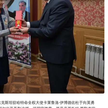
吉克斯坦驻哈特命全权大使卡莱鲁洛·伊博德佐杜于向英勇