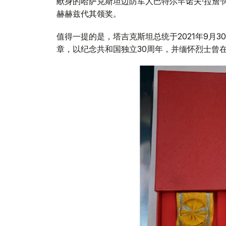
献身的哈萨克斯坦边防军人巴特尔罕诺夫·拉詹·
赫赫兹代其领奖。
值得一提的是，塔吉克斯坦总统于2021年9月3
章，以纪念共和国独立30周年，并缅怀烈士曾