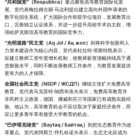
“共和国党”（Respublica）
重点聚焦高等教育国际化发
展。党代表梅拉姆古丽·马达利提出建立面向外国申请者的
数字化招生系统，扩大国际合作和双学位项目，发展教育出
口，完善独立认证体系，并进一步提升高校学术自主权，增
强哈萨克斯坦高等教育的国际竞争力。
“光明道路”民主党（Aq Jol / Ақ жол）
则将科学创新和人
力资本建设作为核心内容。党代表杜拉特·塔斯特凯表示，
应建立教师工资年度增长机制，使教师薪资涨幅持续高于通
货膨胀水平，同时不断改善教师工作条件，为教育发展提供
更有力的人才保障。
全国社会民主党（NSDP / ЖСДП）
继续主张扩大免费高等
教育。党代表马克苏特·纳西布洛夫表示，免费高等教育并
非民粹主义政策，德国、挪威和芬兰等国家已有成熟实践经
验。他认为，高等教育机会不应仅取决于家庭经济条件，而
应让更多青年享有接受大学教育的机会。
“巴伊塔克绿党”（Baytaq / Байтақ）
则把生态教育作为改
革重点。党代表阿斯兰·拜扎哈诺夫表示，生态文化应成为