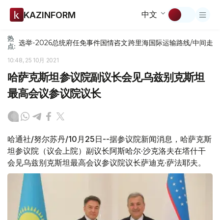
中文
KAZINFORM
热
选举-2026
总统府
任免
事件
国情咨文
跨里海国际运输路线/中间走
点:
10:48, 25 10月 2021
哈萨克斯坦参议院副议长会见乌兹别克斯坦
最高会议参议院议长
哈通社/努尔苏丹/10月25日--据参议院新闻消息，哈萨克斯
坦参议院（议会上院）副议长阿斯哈尔·沙克洛夫在塔什干
会见乌兹别克斯坦最高会议参议院议长萨迪克·萨法耶夫。