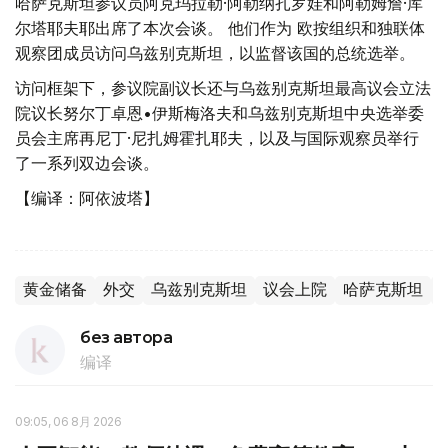
哈萨克斯坦参议员阿克玛拉勒·阿勒纳扎罗娃和阿勒姆詹·库
尔塔耶夫耶出席了本次会谈。 他们作为 欧按组织和独联体
观察团成员访问乌兹别克斯坦，以监督该国的总统选举。
访问框架下，参议院副议长还与乌兹别克斯坦最高议会立法
院议长努尔丁卓恩•伊斯梅洛夫和乌兹别克斯坦中央选举委
员会主席再尼丁·尼扎姆霍扎耶夫，以及与国际观察员举行
了一系列双边会谈。
【编译：阿依波塔】
黄金储备
外交
乌兹别克斯坦
议会上院
哈萨克斯坦
без автора
编译
09:05, 06 8月 2026