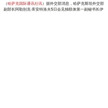
（
哈萨克国际通讯社讯
）据外交部消息，哈萨克斯坦外交部
副部长阿勒别克·库安特洛夫5日会见独联体第一副秘书长伊
戈尔·彼得里申科。
Photo credit: mfa.gov.kz
会谈中，双方讨论了与组织独联体观察团参加库鲁尔泰议员
选举活动相关的问题。