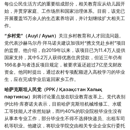
每位公民生活方式的重要组成部分，相关教育应从幼儿园开
始，并贯穿家庭、工作场所和国家治理体系。目前，该党已
开展覆盖15万余人的生态素养培训，并计划继续扩大相关工
作。
“乡村党”（Auyl / Ауыл）
关注乡村教育和人才回流问题。
党代表沙赫马尔丹·拜马诺夫建议加强对“携文凭赴乡村”项目
的监督。他介绍，自2019年以来，该项目已为11.4万人提供
国家支持，其中5.2万人获得优惠住房贷款，但近三年仍有
166名参与者违反项目规定，被要求返还超过7亿坚戈财政
资金。他同时提出，通过农村专项配额进入高校学习的毕业
生，应在完成学业后返回家乡工作。
哈萨克斯坦人民党（PPK / Қазақстан Халық
партиясы）
则将讨论重点放在职业教育改革上。党代表别
伊比特·库赛诺夫表示，目前哈萨克斯坦机械维修工、水暖
工等技能人才依然短缺，而约40%的职业院校毕业生没有
从事本专业工作，部分毕业生不得不选择快递员、出租车司
机等职业。他建议，将职业学院交由相关专业企业实行委托