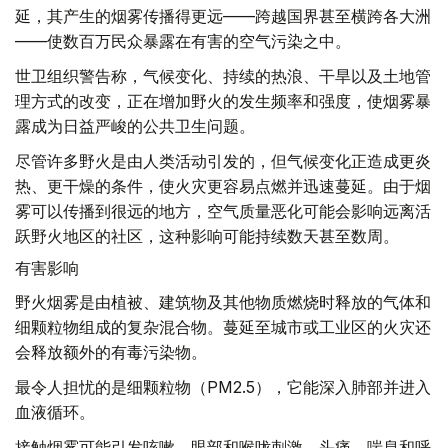
延，其产生的烟雾传播得更远——跨越国界甚至横跨各大洲
——使数百万民众暴露在有害的空气污染之中。
世卫组织警告称，气候变化、持续的热浪、干旱以及土地管
理方式的改变，正在增加野火的发生频率和强度，使烟雾暴
露成为日益严峻的公共卫生问题。
尽管许多野火是由人类活动引发的，但气候变化正造成更炎
热、更干燥的条件，使火灾更容易点燃并迅速蔓延。由于烟
雾可以传播到很远的地方，空气质量恶化可能会影响远离活
跃野火地区的社区，这种影响可能持续数天甚至数周。
有害影响
野火烟雾是由植被、建筑物及其他物质燃烧时释放的气体和
细颗粒物组成的复杂混合物。蔓延至城市或工业区的火灾还
会释放额外的有毒污染物。
最令人担忧的是细颗粒物（PM2.5），它能深入肺部并进入
血液循环。
接触烟雾可能引发咳嗽、眼部和喉咙刺激、头痛、喘息和呼