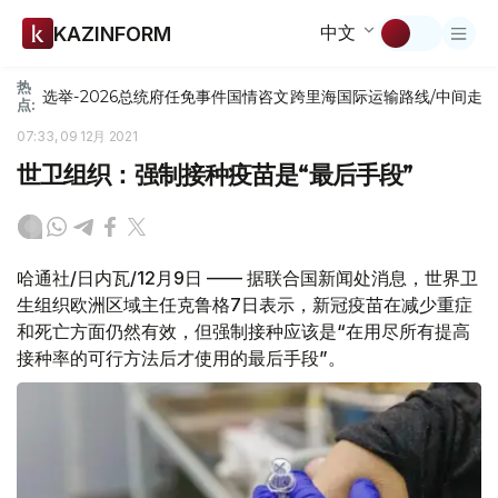
中文
KAZINFORM
热
选举-2026
总统府
任免
事件
国情咨文
跨里海国际运输路线/中间走
点:
07:33, 09 12月 2021
世卫组织：强制接种疫苗是“最后手段”
哈通社/日内瓦/12月9日 —— 据联合国新闻处消息，世界卫
生组织欧洲区域主任克鲁格7日表示，新冠疫苗在减少重症
和死亡方面仍然有效，但强制接种应该是“在用尽所有提高
接种率的可行方法后才使用的最后手段”。