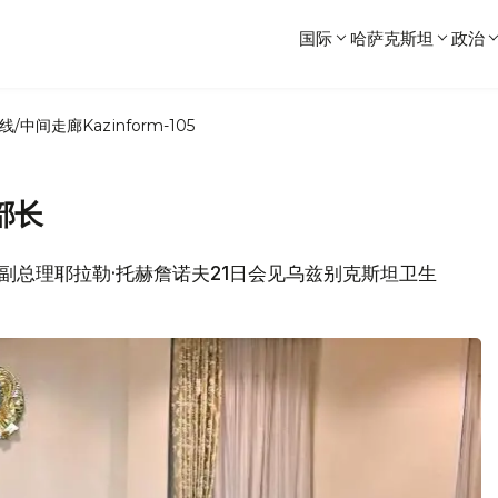
国际
哈萨克斯坦
政治
线/中间走廊
Kazinform-105
部长
政府副总理耶拉勒·托赫詹诺夫21日会见乌兹别克斯坦卫生