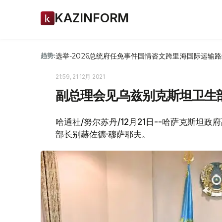
KAZINFORM
选举-2026
总统府
任免
事件
国情咨文
跨里海国际运输路
趋势:
21:59, 21 12月 2021
副总理会见乌兹别克斯坦卫生
哈通社/努尔苏丹/12月21日--哈萨克斯坦
部长别赫佐德·穆萨耶夫。