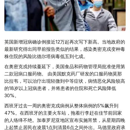
英国新增冠病确诊例接近12万起再次写下新高。当地政府的
最新研究得出同早前报告类似的结果，感染奥密克戎变种毒
株住院的风险比德尔塔病毒低五到七成。
在奥密克戎持续蔓延下，美国食品和药物管理局批准使用第
二款冠病口服药物。 由美国默克药厂研发的口服药物莫那
比拉韦，可以治疗出现轻微到中等症状，病情恶化风险较高
的18岁以上冠病患者，并将患者的住院和死亡风险降低
30%。
西班牙过去一周的奥密克戎病例从整体病例的5%飙升到
47%。在西班牙的主要火车站，拖着行李赶在佳节前回家
的人络绎不绝。加泰罗尼亚地区宣布实施宵禁，从星期四晚
上起禁止居民在凌晨1点到清晨6点之间外出。马德里政府承