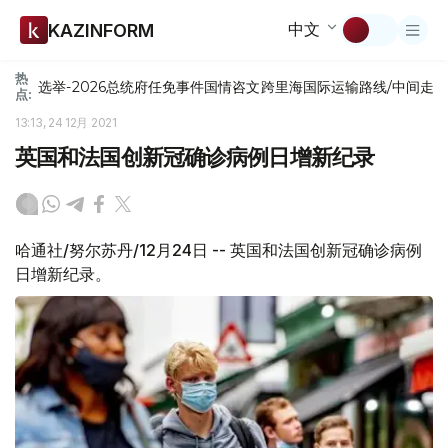
中文
KAZINFORM
热
选举-2026
总统府
任免
事件
国情咨文
跨里海国际运输路线/中间走
点:
13:13, 24 12月 2021
英国和法国创新冠确诊病例日增新纪录
哈通社/努尔苏丹/12月24日 -- 英国和法国创新冠确诊病例
日增新纪录。