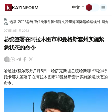
中文
KAZINFORM
热
选举-2026
总统府
任免
事件
国情咨文
跨里海国际运输路线/中间走
点:
07:55, 05 1月 2022
总统签署在阿拉木图市和曼格斯套州实施紧
急状态的命令
哈通社/努尔苏丹/1月5日 – 哈萨克斯坦总统哈斯穆卓玛尔特·
托卡耶夫签署了在阿拉木图市和曼格斯套州实施紧急状态的
命令。