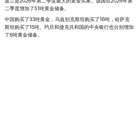
波兰是2026年第二季度最大的黄金买家。该国在2026年第
二季度增加了51吨黄金储备。
中国购买了33吨黄金，乌兹别克斯坦购买了16吨，哈萨克
斯坦购买了15吨。约旦和捷克共和国的中央银行也分别增加
了6吨黄金储备。
全球各国央行在第二季度共购买了约289吨黄金，比2025年
同期增长了62%。去年同期，黄金购买量约为178吨。
世界黄金协会称，黄金需求的增长受到地缘政治不确定性、
本季度贵金属价格下跌，以及各国寻求国际储备多元化等因
素的影响。
根据该协会进行的一项调查，89%的央行行长预计未来一
年全球黄金储备量将会增加。45%的受访者表示，他们的
国家计划增加黄金储备。
黄金储备
哈萨克斯坦
经济
央行
金融