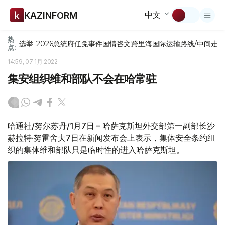
中文
KAZINFORM
热
选举-2026
总统府
任免
事件
国情咨文
跨里海国际运输路线/中间走
点:
14:59, 07 1月 2022
集安组织维和部队不会在哈常驻
哈通社/努尔苏丹/1月7日 – 哈萨克斯坦外交部第一副部长沙
赫拉特·努雷舍夫7日在新闻发布会上表示，集体安全条约组
织的集体维和部队只是临时性的进入哈萨克斯坦。