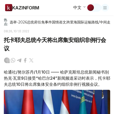
中文
KAZINFORM
热
选举-2026
总统府
任免
事件
国情咨文
跨里海国际运输路线/中间走
点:
08:26, 10 1月 2022
托卡耶夫总统今天将出席集安组织非例行会
议
哈通社/努尔苏丹/1月10日 —— 哈萨克斯坦总统新闻秘书别
热克·瓦里9日接受“哈巴尔24”新闻频道采访时表示，托卡耶
夫总统10日将出席集体安全条约组织非例行视频会议。