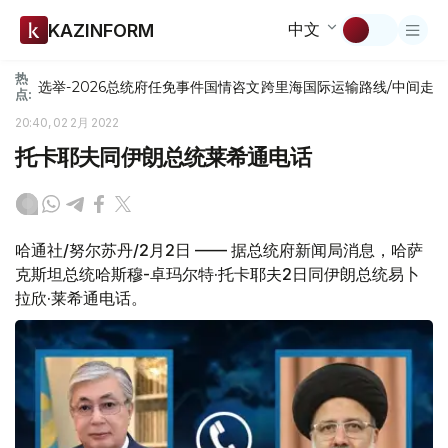
中文
KAZINFORM
热
选举-2026
总统府
任免
事件
国情咨文
跨里海国际运输路线/中间走
点:
20:40, 02 2月 2022
托卡耶夫同伊朗总统莱希通电话
哈通社/努尔苏丹/2月2日 —— 据总统府新闻局消息，哈萨
克斯坦总统哈斯穆-卓玛尔特·托卡耶夫2日同伊朗总统易卜
拉欣·莱希通电话。