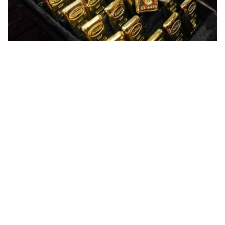
Фото: ӨзА
季度报告显示，哈萨克斯坦国家银行黄金储备增加了15吨。
波兰是2026年第二季度最大的黄金买家。该国在2026年第
二季度增加了51吨黄金储备。
中国购买了33吨黄金，乌兹别克斯坦购买了16吨，哈萨克
斯坦购买了15吨。约旦和捷克共和国的中央银行也分别增加
了6吨黄金储备。
全球各国央行在第二季度共购买了约289吨黄金，比2025年
同期增长了62%。去年同期，黄金购买量约为178吨。
世界黄金协会称，黄金需求的增长受到地缘政治不确定性、
本季度贵金属价格下跌，以及各国寻求国际储备多元化等因
素的影响。