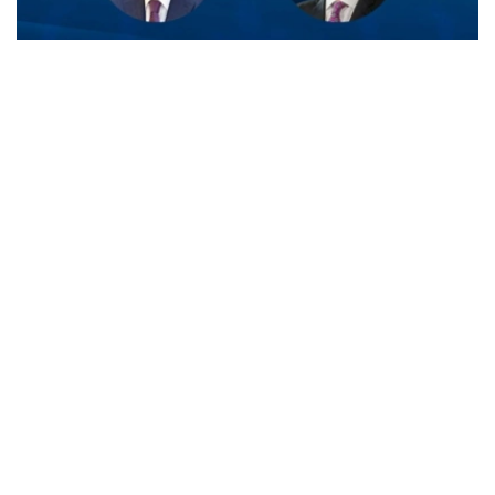
Фото: Ақорда
菲利普国王在信中感谢托卡耶夫总统就比利时国庆日发来的
诚挚祝福。
国王同时表示，高度重视应托卡耶夫总统邀请于今年对哈萨
克斯坦进行国事访问，并期待此次访问进一步推动两国关系
发展。
总统
外交
哈斯穆-卓玛尔特·托卡耶夫
达娜 努尔巴克提
编译