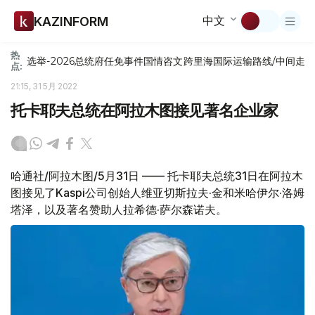
中文
KAZINFORM
热
选举-2026
总统府
任免
事件
国情咨文
跨里海国际运输路线/中间走
点:
21:15, 31 5月 2022
托卡耶夫总统在阿拉木图接见著名企业家
哈通社/阿拉木图/5月31日 —— 托卡耶夫总统31日在阿拉木
图接见了Kaspi公司创始人维亚切斯拉夫·金和米哈伊尔·洛姆
塔泽，以及著名赞助人拉希德·萨尔森诺夫。