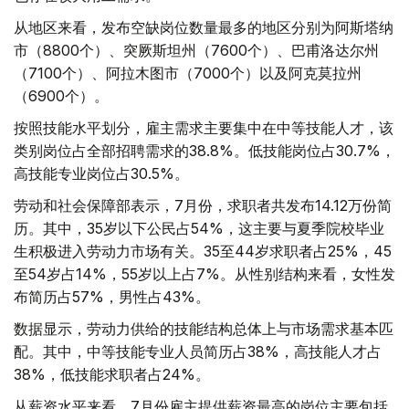
从地区来看，发布空缺岗位数量最多的地区分别为阿斯塔纳
市（8800个）、突厥斯坦州（7600个）、巴甫洛达尔州
（7100个）、阿拉木图市（7000个）以及阿克莫拉州
（6900个）。
按照技能水平划分，雇主需求主要集中在中等技能人才，该
类别岗位占全部招聘需求的38.8%。低技能岗位占30.7%，
高技能专业岗位占30.5%。
劳动和社会保障部表示，7月份，求职者共发布14.12万份简
历。其中，35岁以下公民占54%，这主要与夏季院校毕业
生积极进入劳动力市场有关。35至44岁求职者占25%，45
至54岁占14%，55岁以上占7%。从性别结构来看，女性发
布简历占57%，男性占43%。
数据显示，劳动力供给的技能结构总体上与市场需求基本匹
配。其中，中等技能专业人员简历占38%，高技能人才占
38%，低技能求职者占24%。
从薪资水平来看，7月份雇主提供薪资最高的岗位主要包括