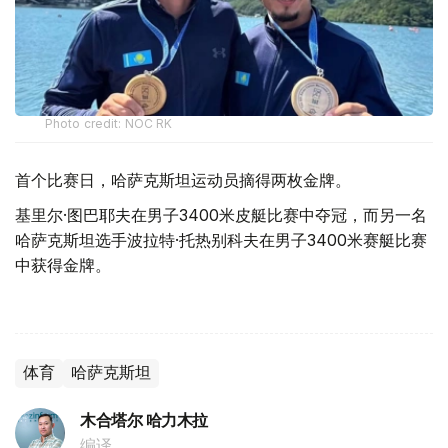
Photo credit: NOC RK
首个比赛日，哈萨克斯坦运动员摘得两枚金牌。
基里尔·图巴耶夫在男子3400米皮艇比赛中夺冠，而另一名
哈萨克斯坦选手波拉特·托热别科夫在男子3400米赛艇比赛
中获得金牌。
体育
哈萨克斯坦
木合塔尔 哈力木拉
编译