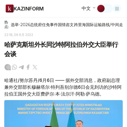
中文
KAZINFORM
热
选举-2026
总统府
任免
事件
国情咨文
跨里海国际运输路线/中间走
点:
22:18, 06 6月 2022
哈萨克斯坦外长同沙特阿拉伯外交大臣举行
会谈
哈通社/努尔苏丹/6月6日 —— 据外交部消息，政府副总理
兼外交部部长穆赫塔尔·特列吾别尔德6日会见到访的沙特阿
拉伯王国外交大臣费萨尔·本·法尔汗·阿勒·萨乌德。