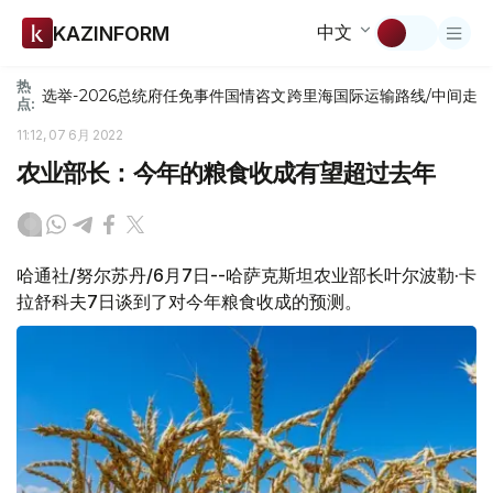
中文
KAZINFORM
热
选举-2026
总统府
任免
事件
国情咨文
跨里海国际运输路线/中间走
点:
11:12, 07 6月 2022
农业部长：今年的粮食收成有望超过去年
哈通社/努尔苏丹/6月7日--哈萨克斯坦农业部长叶尔波勒·卡
拉舒科夫7日谈到了对今年粮食收成的预测。