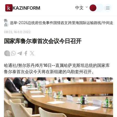
中文
KAZINFORM
热
选举-2026
总统府
任免
事件
国情咨文
跨里海国际运输路线/中间走
点:
08:22, 16 6月 2022
国家库鲁尔泰首次会议今日召开
哈通社/努尔苏丹/6月16日--直属哈萨克斯坦总统的国家库
鲁尔泰首次会议今天将在新组建的乌勒套州召开。