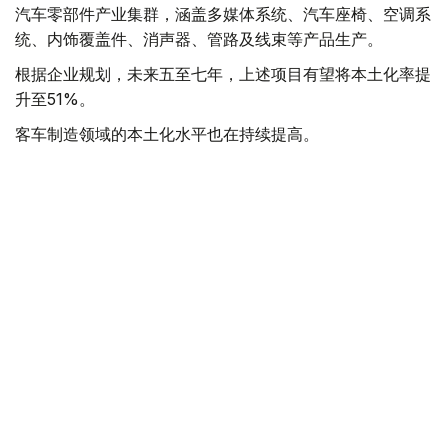
汽车零部件产业集群，涵盖多媒体系统、汽车座椅、空调系
统、内饰覆盖件、消声器、管路及线束等产品生产。
根据企业规划，未来五至七年，上述项目有望将本土化率提
升至51%。
客车制造领域的本土化水平也在持续提高。
QazTehna工厂已利用哈萨克斯坦Qarmet钢材启动自主冲
压生产，同时推进乘客座椅、扶手、蓄电池和轮胎等产品本
地化生产。
相关项目实施后，本土化率预计将由27.3%提高至48.3%。
与此同时，各企业还不断引入更加先进的制造技术。
目前，多家工厂已应用智能视频分析系统、自动质量检测系
统、生产事件快速响应系统以及数字孪生等技术，在扩大产
能的同时，提高生产安全水平、质量控制能力和生产管理效
率。
人才培养同样成为行业发展的重要方向。