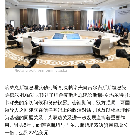
Photo credit: primeminister.kz
哈萨克斯坦总理沃勒扎斯·别克帖诺夫向吉尔吉斯斯坦总统
萨德尔·扎帕罗夫转达了哈萨克斯坦总统哈斯穆-卓玛尔特·托
卡耶夫的亲切问候和良好祝愿。会谈期间，双方强调，两国
领导人之间建立在信任基础上的政治对话，以及以相互理解
为基础的同盟关系，为双边关系进一步发展发挥着重要作
用。过去5年，哈萨克斯坦与吉尔吉斯斯坦双边贸易额增长
一倍，达到22亿美元。