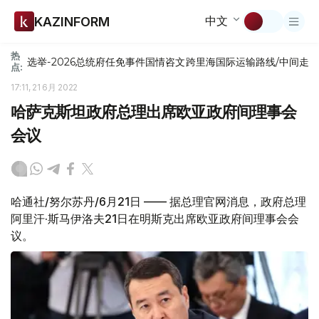
中文
KAZINFORM
热
选举-2026
总统府
任免
事件
国情咨文
跨里海国际运输路线/中间走
点:
17:11, 21 6月 2022
哈萨克斯坦政府总理出席欧亚政府间理事会
会议
哈通社/努尔苏丹/6月21日 —— 据总理官网消息，政府总理
阿里汗·斯马伊洛夫21日在明斯克出席欧亚政府间理事会会
议。