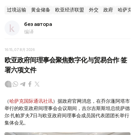
过境运输
黄金储备
欧亚经济联盟
外交
政府
哈萨克
без автора
编译
16:15, 07 8月 2026
欧亚政府间理事会聚焦数字化与贸易合作 签
署六项文件
（
哈萨克国际通讯社讯
）据政府官网消息，在乔尔蓬阿塔市
举行的欧亚政府间理事会会议期间，吉尔吉斯斯坦总统萨德
尔·扎帕罗夫7日与欧亚政府间理事会成员国代表团团长举行
集体会见。