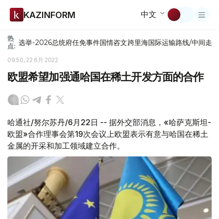
中文
KAZINFORM
热
选举-2026
总统府
任免
事件
国情咨文
跨里海国际运输路线/中间走
点:
09:50, 22 6月 2022
欧盟希望加强通哈国在稀土开发方面的合作
哈通社/努尔苏丹/6月22日 -- 据外交部消息，«哈萨克斯坦-
欧盟»合作理事会第19次会议上欧盟表示有意与哈国在稀土
金属的开采和加工领域建立合作。