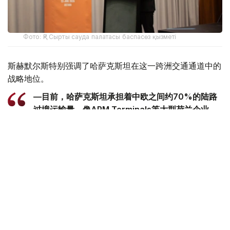
Фото: ҚР Сырты сауда палатасы баспасөз қызметі
斯赫默尔斯特别强调了哈萨克斯坦在这一跨洲交通通道中的
战略地位。
—目前，哈萨克斯坦承担着中欧之间约70%的陆路
过境运输量。像APM Terminals等大型荷兰企业，
已积极参与阿克套港和库雷克港的基础设施建设与升
级改造，-他说。
此外，斯赫默尔斯透露，仅在上周，在荷兰签署了新一批总
额达1.6亿欧元的合作协议。
—哈萨克斯坦是中亚地区举足轻重的核心国家。对我
们而言，推动投资布局从传统油气领域向水资源管
理、现代农业等方向多元拓展，具有重要意义。目
前，荷兰是哈萨克斯坦最大的外国投资者之一，我们