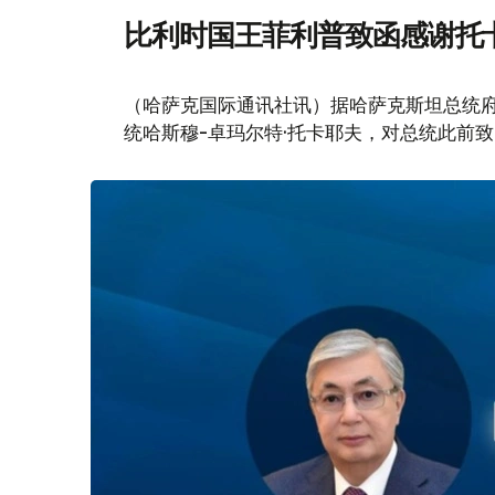
比利时国王菲利普致函感谢托
（哈萨克国际通讯社讯）据哈萨克斯坦总统
统哈斯穆-卓玛尔特·托卡耶夫，对总统此前