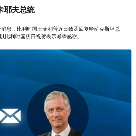
卡耶夫总统
府消息，比利时国王菲利普近日致函回复哈萨克斯坦总
致以比利时国庆日祝贺表示诚挚感谢。