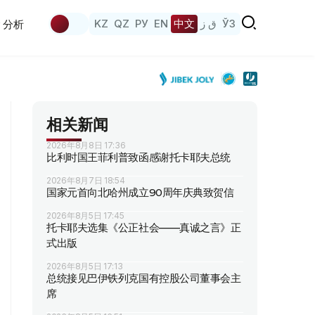
KZ
QZ
РУ
EN
中文
ق ز
ЎЗ
分析
相关新闻
2026年8月8日 17:36
比利时国王菲利普致函感谢托卡耶夫总统
2026年8月7日 18:54
国家元首向北哈州成立90周年庆典致贺信
2026年8月5日 17:45
托卡耶夫选集《公正社会——真诚之言》正
式出版
2026年8月5日 17:13
总统接见巴伊铁列克国有控股公司董事会主
席