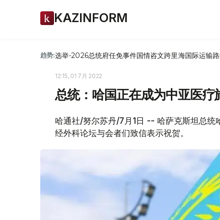
KAZINFORM
选举-2026
总统府
任免
事件
国情咨文
跨里海国际运输路
趋势:
12:15, 01 7月 2022
总统：哈国正在成为中亚医疗
哈通社/努尔苏丹/7月1日 -- 哈萨克斯坦
经外科论坛与会者们致信表示祝贺。