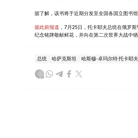
据了解，该书将于近期分发至全国各国立图书馆
据此前报道
，7月25日，托卡耶夫总统在俄罗
纪念铭牌敬献鲜花，并向在第二次世界大战中牺
总统
哈萨克斯坦
哈斯穆-卓玛尔特·托卡耶
叶尔兰 马赞
编译
17:13, 05 8月 2026