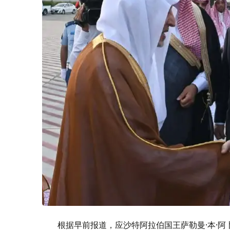
根据早前报道，应沙特阿拉伯国王萨勒曼·本·阿