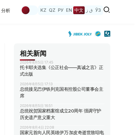
KZ
QZ
РУ
EN
中文
ق ز
ЎЗ
分析
相关新闻
2026年8月5日 17:45
托卡耶夫选集《公正社会——真诚之言》正
式出版
2026年8月5日 17:13
总统接见巴伊铁列克国有控股公司董事会主
席
2026年8月5日 16:51
总统祝贺国家档案馆成立20周年 强调守护
历史遗产意义重大
2026年8月4日 22:08
国家元首向人民英雄伊万·加皮奇逝世致唁电