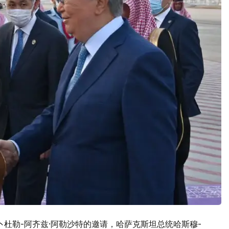
卜杜勒-阿齐兹·阿勒沙特的邀请，哈萨克斯坦总统哈斯穆-