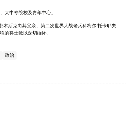
、大中专院校及青年中心。
斯鄂木斯克向其父亲、第二次世界大战老兵科梅尔·托卡耶夫
牲的将士致以深切缅怀。
夫
政治