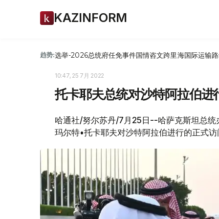
KAZINFORM
选举-2026
总统府
任免
事件
国情咨文
跨里海国际运输路
趋势:
10:47, 25 7月 2022
托卡耶夫总统对沙特阿拉伯进
哈通社/努尔苏丹/7月25日--哈萨克斯坦总统办
玛尔特•托卡耶夫对沙特阿拉伯进行的正式访