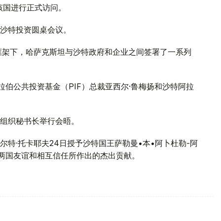
该国进行正式访问。
沙特投资圆桌会议。
框架下，哈萨克斯坦与沙特政府和企业之间签署了一系列
拉伯公共投资基金（PIF）总裁亚西尔·鲁梅扬和沙特阿拉
组织秘书长举行会晤。
特·托卡耶夫24日授予沙特国王萨勒曼•本•阿卜杜勒-阿
进两国友谊和相互信任所作出的杰出贡献。