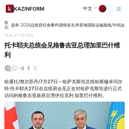
中文
KAZINFORM
热
选举-2026
总统府
任免
事件
国情咨文
跨里海国际运输路线/中间走
点:
13:45, 27 7月 2022
托卡耶夫总统会见格鲁吉亚总理加里巴什维
利
哈通社/努尔苏丹/7月27日 – 哈萨克斯坦总统哈斯穆卓玛尔
特·托卡耶夫27日在总统府会见正在对哈萨克斯坦进行正式
访问的格鲁吉亚政府总理伊拉克利·加里巴什维利。