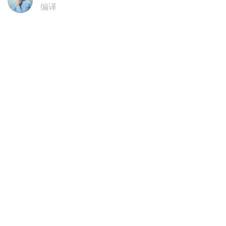
编译
14:54, 06 8月 2026
哈乌深化经贸合作 双边贸易额持续攀升
（哈萨克国际通讯社讯） 哈萨克斯坦和乌兹别克斯坦企业
代表日前在塔什干举行商务论坛，围绕投资合作、贸易往来
和产业协作等议题展开交流，进一步推动两国经贸合作发
展。