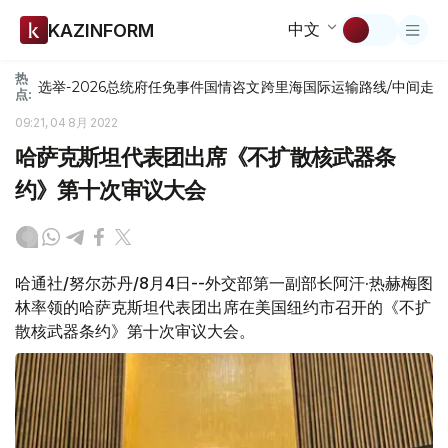
中文
KAZINFORM
热
选举-2026
总统府
任免
事件
国情咨文
跨里海国际运输路线/中间走
点:
09:21, 04 8月 2022
哈萨克斯坦代表团出席《不扩散核武器条
约》第十次审议大会
哈通社/努尔苏丹/8月4日--外交部第一副部长阿汗·热赫梅图
林率领的哈萨克斯坦代表团出席在美国纽约市召开的《不扩
散核武器条约》第十次审议大会。