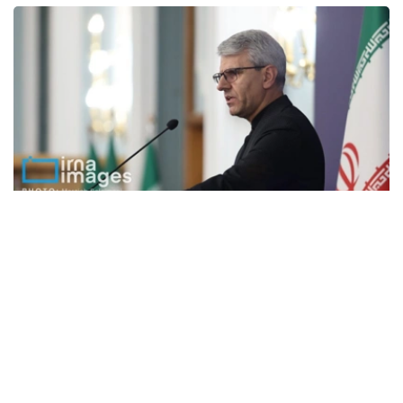
Фото: IRNA
分析普遍认为
美伊战争
发展至今，美方的战斗节奏似已愈发
受制于德黑兰，美国甚至恐怕已失去选择战场的余地。
特朗普星期天（8月2日）在空军一号上告诉媒体，
美国正
在以谈判形式与伊朗对话
，谈判将于隔天星期一（3日）下
午开始；但未透露任何谈判地点、参与人员等细节。