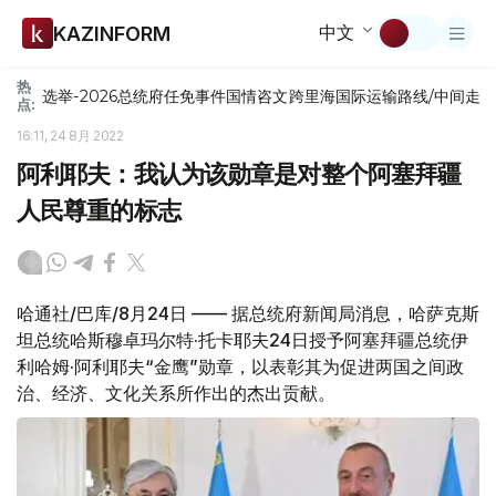
中文
KAZINFORM
热
选举-2026
总统府
任免
事件
国情咨文
跨里海国际运输路线/中间走
点:
16:11, 24 8月 2022
阿利耶夫：我认为该勋章是对整个阿塞拜疆
人民尊重的标志
哈通社/巴库/8月24日 —— 据总统府新闻局消息，哈萨克斯
坦总统哈斯穆卓玛尔特·托卡耶夫24日授予阿塞拜疆总统伊
利哈姆·阿利耶夫“金鹰”勋章，以表彰其为促进两国之间政
治、经济、文化关系所作出的杰出贡献。