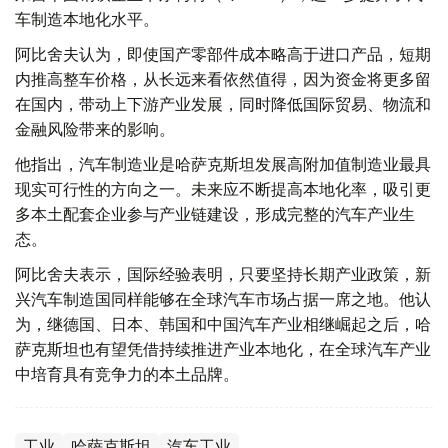
车制造本地化水平。
阿比舍夫认为，即使国产零部件成本略高于进口产品，短期
内推高整车价格，从长远来看依然值得，因为资金将更多留
在国内，带动上下游产业发展，同时降低国际贸易、物流和
金融风险带来的影响。
他指出，汽车制造业是哈萨克斯坦发展高附加值制造业最具
现实可行性的方向之一。未来应不断提高本地化率，吸引更
多本土配套企业参与产业链建设，形成完整的汽车产业生
态。
阿比舍夫表示，国际经验表明，只要坚持长期产业政策，新
兴汽车制造国同样能够在全球汽车市场占据一席之地。他认
为，继德国、日本、韩国和中国汽车产业相继崛起之后，哈
萨克斯坦也有望凭借持续推进产业本地化，在全球汽车产业
中培育具有竞争力的本土品牌。
工业
哈萨克斯坦
汽车工业