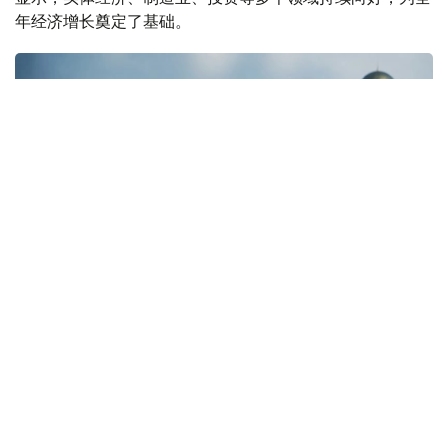
年经济增长奠定了基础。
Фото: Kazinform
全球经济增长预期下调 哈萨克斯坦表现依然亮眼
国际货币基金组织7月发布的最新预测显示，2026年全球实