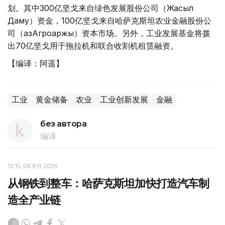
划。其中300亿坚戈来自绿色发展股份公司（Жасыл
Даму）资金，100亿坚戈来自哈萨克斯坦农业金融股份公
司（ҚазАгроҚаржы）资本市场。另外，工业发展基金将拨
出70亿坚戈用于拖拉机和联合收割机租赁融资。
【编译：阿遥】
工业
黄金储备
农业
工业创新发展
金融
без автора
编译
12:15, 06 8月 2026
从钢铁到整车：哈萨克斯坦加快打造汽车制
造全产业链