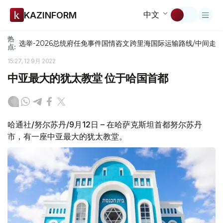
中文
KAZINFORM
热
选举-2026
总统府
任免
事件
国情咨文
跨里海国际运输路线/中间走
点:
15:27, 12 9月 2022
中亚最大的犹太教堂 位于哈国首都
哈通社/努尔苏丹/9月12日 – 在哈萨克斯坦首都努尔苏丹
市，有一座中亚最大的犹太教堂。