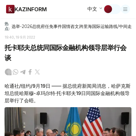
中文
KAZINFORM
热
选举-2026
总统府
任免
事件
国情咨文
跨里海国际运输路线/中间走
点:
19:40, 19 9月 2022
托卡耶夫总统同国际金融机构领导层举行会
谈
哈通社/纽约/9月19日 —— 据总统府新闻局消息，哈萨克斯
坦总统哈斯穆-卓玛尔特·托卡耶夫19日同国际金融机构领导
层举行了会晤。