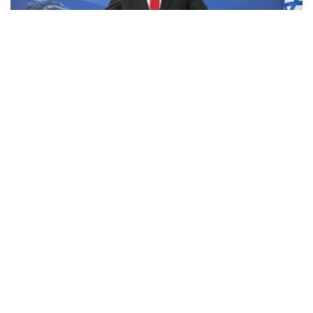
Фото: x.com / @IsraeliPM
内塔尼亚胡表示，其正指示以军士兵采取一切必要措施，以
保护自身以及以色列的安全。
内塔尼亚胡还称，美国总统特朗普及其团队认为他们能够迫
使哈马斯解除武装并实现加沙地带的去军事化，并向以方发
送了一份协议草案，但以方并未对此表示赞同。
此外，内塔尼亚胡强调：“这不是我们的草案。我们已经提
交了修改意见。顺便说一句，我们是在媒体对此事展开大肆
宣传之前就提交了意见。这就是我们的立场。”
美国总统特朗普7月30日在社交媒体发文称，美国发起的所
谓“和平委员会”已达成一项关于“全面解除”巴勒斯坦伊斯兰
抵抗运动（哈马斯）武装的协议。该协议将分阶段实施，随