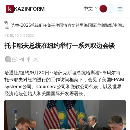
中文
KAZINFORM
热
选举-2026
总统府
任免
事件
国情咨文
跨里海国际运输路线/中间走
点:
08:15, 20 9月 2022
托卡耶夫总统在纽约举行一系列双边会谈
哈通社/纽约/9月20日--哈萨克斯坦总统哈斯穆-卓玛尔特·
托卡耶夫对纽约进行的工作访问框架下，会见了美国ЕРАМ
systems公司、Coursera公司和微软公司代表，以及世界
经济论坛创始人和美国国际开发署署长。