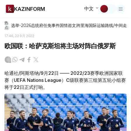
中文
KAZINFORM
热
选举-2026
总统府
任免
事件
国情咨文
跨里海国际运输路线/中间走
点:
17:46, 22 9月 2022
欧国联：哈萨克斯坦将主场对阵白俄罗斯
哈通社/阿斯塔纳/9月22日 —— 2022/23赛季欧洲国家联
赛（UEFA Nations League）C级联赛第三组第五轮小组赛
将于22日正式打响。