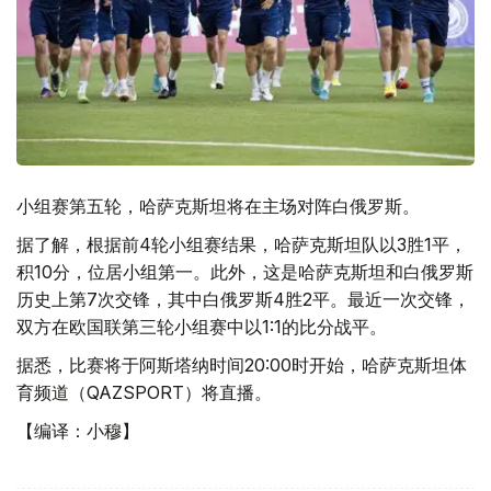
小组赛第五轮，哈萨克斯坦将在主场对阵白俄罗斯。
据了解，根据前4轮小组赛结果，哈萨克斯坦队以3胜1平，
积10分，位居小组第一。此外，这是哈萨克斯坦和白俄罗斯
历史上第7次交锋，其中白俄罗斯4胜2平。最近一次交锋，
双方在欧国联第三轮小组赛中以1:1的比分战平。
据悉，比赛将于阿斯塔纳时间20:00时开始，哈萨克斯坦体
育频道（QAZSPORT）将直播。
【编译：小穆】