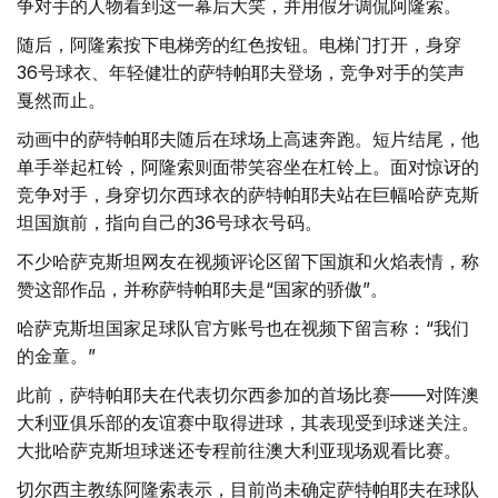
争对手的人物看到这一幕后大笑，并用假牙调侃阿隆索。
随后，阿隆索按下电梯旁的红色按钮。电梯门打开，身穿
36号球衣、年轻健壮的萨特帕耶夫登场，竞争对手的笑声
戛然而止。
动画中的萨特帕耶夫随后在球场上高速奔跑。短片结尾，他
单手举起杠铃，阿隆索则面带笑容坐在杠铃上。面对惊讶的
竞争对手，身穿切尔西球衣的萨特帕耶夫站在巨幅哈萨克斯
坦国旗前，指向自己的36号球衣号码。
不少哈萨克斯坦网友在视频评论区留下国旗和火焰表情，称
赞这部作品，并称萨特帕耶夫是“国家的骄傲”。
哈萨克斯坦国家足球队官方账号也在视频下留言称：“我们
的金童。”
此前，萨特帕耶夫在代表切尔西参加的首场比赛——对阵澳
大利亚俱乐部的友谊赛中取得进球，其表现受到球迷关注。
大批哈萨克斯坦球迷还专程前往澳大利亚现场观看比赛。
切尔西主教练阿隆索表示，目前尚未确定萨特帕耶夫在球队