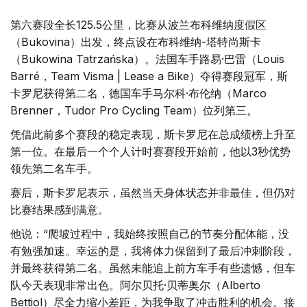
第六赛段全长125.5公里，比赛从波兰布科维纳度假区
（Bukovina）出发，终点设在布科维纳-塔特尚斯卡
（Bukowina Tatrzańska）。法国车手路易·巴雷（Louis
Barré，Team Visma | Lease a Bike）夺得赛段冠军，斯
卡罗尼获得第二名，德国车手马尔科·布伦纳（Marco
Brenner，Tudor Pro Cycling Team）位列第三。
凭借此前多个赛段的稳定表现，斯卡罗尼在总成绩榜上升至
第一位。在最后一个个人计时赛赛段开始前，他以3秒优势
领先第二名车手。
赛后，斯卡罗尼表示，虽然当天身体状态并非最佳，但仍对
比赛结果感到满意。
他说：“爬坡过程中，我始终按照自己的节奏分配体能，没
有勉强加速。幸运的是，我将体力保留到了最后冲刺阶段，
并最终获得第二名。虽然未能追上前方车手有些遗憾，但车
队今天表现非常出色。阿尔贝托·贝蒂奥尔（Alberto
Bettiol）尽全力缩小差距，为我争取了冲击胜利的机会。接