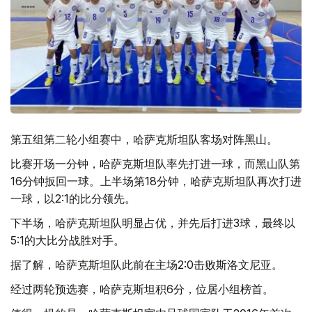
第五组第二轮小组赛中，哈萨克斯坦队客场对阵黑山。
比赛开场一分钟，哈萨克斯坦队率先打进一球，而黑山队第
16分钟扳回一球。上半场第18分钟，哈萨克斯坦队再次打进
一球，以2:1的比分领先。
下半场，哈萨克斯坦队明显占优，并先后打进3球，最终以
5:1的大比分战胜对手。
据了解，哈萨克斯坦队此前在主场2:0击败斯洛文尼亚。
经过两轮预选赛，哈萨克斯坦积6分，位居小组榜首。