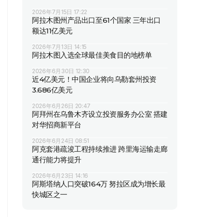
2026年7月15日 17:22
阿拉木图州产品出口至61个国家 三年出口
额达11亿美元
2026年7月13日 14:15
阿拉木图入选全球最佳美食目的地榜单
2026年6月30日 12:30
近4亿美元！中国企业将向乌勒套州投资
3.686亿美元
2026年6月26日 20:47
阿拜州在乌鲁木齐设立投资服务办公室 搭建
对华招商新平台
2026年6月24日 08:51
阿克套港疏浚工程持续推进 跨里海运输走廊
通行能力将提升
2026年6月23日 14:16
阿斯塔纳人口突破164万 努拉区成为增长最
快城区之一