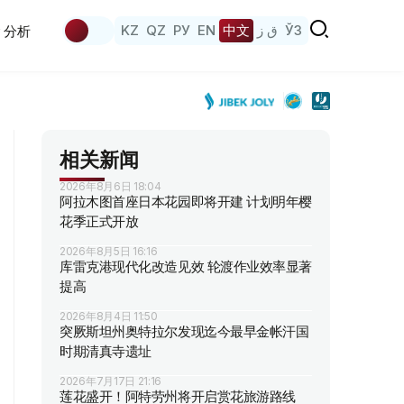
KZ
QZ
РУ
EN
中文
ق ز
ЎЗ
分析
相关新闻
2026年8月6日 18:04
阿拉木图首座日本花园即将开建 计划明年樱
花季正式开放
2026年8月5日 16:16
库雷克港现代化改造见效 轮渡作业效率显著
提高
2026年8月4日 11:50
突厥斯坦州奥特拉尔发现迄今最早金帐汗国
时期清真寺遗址
2026年7月17日 21:16
莲花盛开！阿特劳州将开启赏花旅游路线