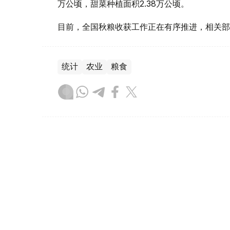
万公顷，甜菜种植面积2.38万公顷。
目前，全国秋粮收获工作正在有序推进，相关部
统计
农业
粮食
木合塔尔 木拉提
编译
12:45, 03 8月 2026
哈萨克斯坦粮食及面粉出口量达13