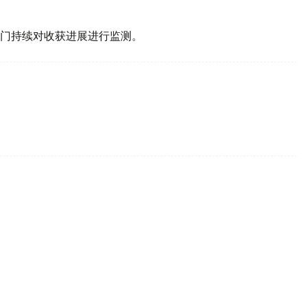
门持续对收获进展进行监测。
90万吨 同比增长12.6%