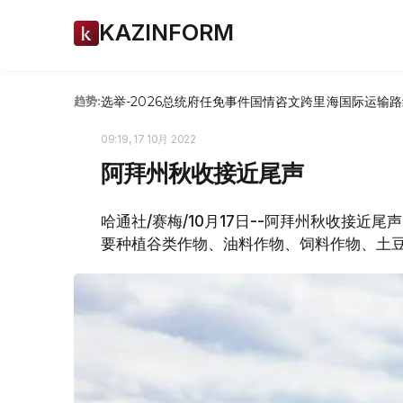
KAZINFORM
选举-2026
总统府
任免
事件
国情咨文
跨里海国际运输路
趋势:
09:19, 17 10月 2022
阿拜州秋收接近尾声
哈通社/赛梅/10月17日--阿拜州秋收接近
要种植谷类作物、油料作物、饲料作物、土