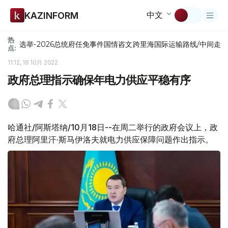
中文
KAZINFORM
热
选举-2026
总统府
任免
事件
国情咨文
跨里海国际运输路线/中间走
点:
11:12, 18 10月 2022
政府总理指示确保年电力供应平稳有序
哈通社/阿斯塔纳/10月18日--在周二举行的政府会议上，政
府总理阿里汗·斯马伊洛夫就电力供应保障问题作出指示。