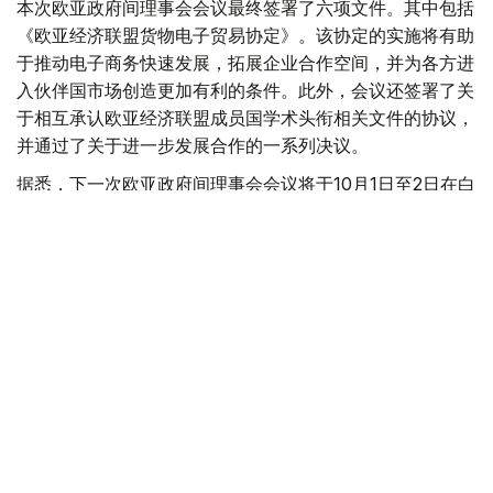
本次欧亚政府间理事会会议最终签署了六项文件。其中包括
《欧亚经济联盟货物电子贸易协定》。该协定的实施将有助
于推动电子商务快速发展，拓展企业合作空间，并为各方进
入伙伴国市场创造更加有利的条件。此外，会议还签署了关
于相互承认欧亚经济联盟成员国学术头衔相关文件的协议，
并通过了关于进一步发展合作的一系列决议。
据悉，下一次欧亚政府间理事会会议将于10月1日至2日在白
俄罗斯首都明斯克举行。
欧亚经济联盟
外交
政府
经济
叶尔兰 马赞
编译
17:44, 06 8月 2026
别克帖诺夫主持欧亚政府间理事会会议 聚焦