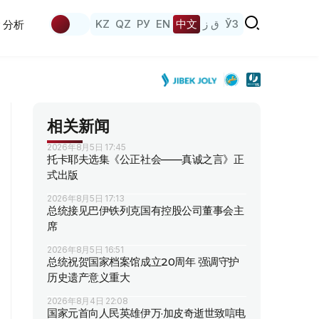
KZ
QZ
РУ
EN
中文
ق ز
ЎЗ
分析
相关新闻
2026年8月5日 17:45
托卡耶夫选集《公正社会——真诚之言》正
式出版
2026年8月5日 17:13
总统接见巴伊铁列克国有控股公司董事会主
席
2026年8月5日 16:51
总统祝贺国家档案馆成立20周年 强调守护
历史遗产意义重大
2026年8月4日 22:08
国家元首向人民英雄伊万·加皮奇逝世致唁电