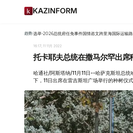
KAZINFORM
选举-2026
总统府
任免
事件
国情咨文
跨里海国际运输路
趋势:
16:17, 11 11月 2022
托卡耶夫总统在撒马尔罕出席
哈通社/阿斯塔纳/11月11日--哈萨克斯坦
下，11日出席在雷吉斯坦广场举行的种树仪