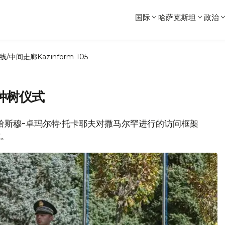
国际
哈萨克斯坦
政治
线/中间走廊
Kazinform-105
种树仪式
总统哈斯穆-卓玛尔特·托卡耶夫对撒马尔罕进行的访问框架
式。