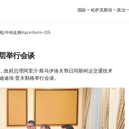
国际
哈萨克斯坦
政治
线/中间走廊
Kazinform-105
高层举行会谈
消息，政府总理阿里汗·斯马伊洛夫15日同斯柯达交通技术
会主席迪迪埃·普夫勒格举行会谈。