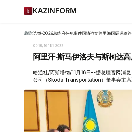
KAZINFORM
选举-2026
总统府
任免
事件
国情咨文
跨里海国际运输路
趋势:
09:18, 16 11月 2022
阿里汗·斯马伊洛夫与斯柯达
哈通社/阿斯塔纳/11月16日--据总理官网
公司（Skoda Transportation）董事