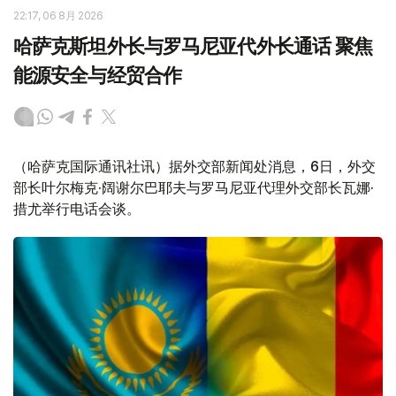
22:17, 06 8月 2026
哈萨克斯坦外长与罗马尼亚代外长通话 聚焦
能源安全与经贸合作
（哈萨克国际通讯社讯）据外交部新闻处消息，6日，外交
部长叶尔梅克·阔谢尔巴耶夫与罗马尼亚代理外交部长瓦娜·
措尤举行电话会谈。