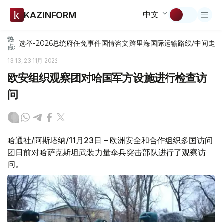
中文
KAZINFORM
热
选举-2026
总统府
任免
事件
国情咨文
跨里海国际运输路线/中间走
点:
13:13, 23 11月 2022
欧安组织观察团对哈国军方设施进行检查访
问
哈通社/阿斯塔纳/11月23日 – 欧洲安全和合作组织多国访问
团日前对哈萨克斯坦武装力量伞兵突击部队进行了观察访
问。