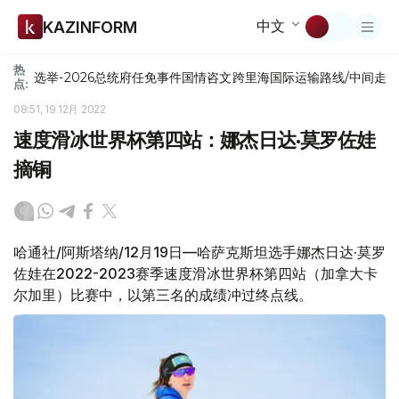
中文
KAZINFORM
热
选举-2026
总统府
任免
事件
国情咨文
跨里海国际运输路线/中间走
点:
08:51, 19 12月 2022
速度滑冰世界杯第四站：娜杰日达·莫罗佐娃
摘铜
哈通社/阿斯塔纳/12月19日—哈萨克斯坦选手娜杰日达·莫罗
佐娃在2022-2023赛季速度滑冰世界杯第四站（加拿大卡
尔加里）比赛中，以第三名的成绩冲过终点线。