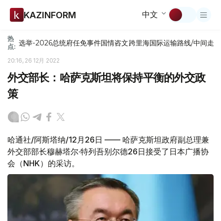
中文
KAZINFORM
热
选举-2026
总统府
任免
事件
国情咨文
跨里海国际运输路线/中间走
点:
20:16, 26 12月 2022
外交部长：哈萨克斯坦将保持平衡的外交政
策
哈通社/阿斯塔纳/12月26日 —— 哈萨克斯坦政府副总理兼
外交部部长穆赫塔尔·特列吾别尔德26日接受了日本广播协
会（NHK）的采访。