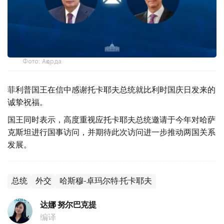
Фото: Ақорда
菲利普国王在信中感谢托卡耶夫总统就比利时国庆日发来的
诚挚祝福。
国王同时表示，高度重视应托卡耶夫总统邀请于今年对哈萨
克斯坦进行国事访问，并期待此次访问进一步推动两国关系
发展。
总统
外交
哈斯穆-卓玛尔特·托卡耶夫
达娜 努尔巴克提
编译