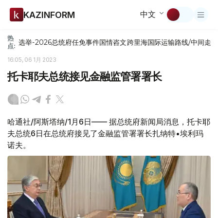
中文
KAZINFORM
热
选举-2026
总统府
任免
事件
国情咨文
跨里海国际运输路线/中间走
点:
16:05, 06 1月 2023
托卡耶夫总统接见金融监管署署长
哈通社/阿斯塔纳/1月6日—— 据总统府新闻局消息，托卡耶
夫总统6日在总统府接见了金融监管署署长扎纳特•埃利玛
诺夫。