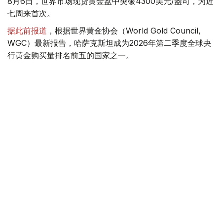
8月6日，世界市场现货黄金盘中突破4300美元/盎司，为近
七周来首次。
据此前报道
，根据世界黄金协会（World Gold Council,
WGC）最新报告，哈萨克斯坦成为2026年第二季度全球央
行黄金购买量排名前五的国家之一。
季度报告显示，哈萨克斯坦国家银行黄金储备增加了15吨。
黄金储备
哈萨克斯坦
经济
金融
木合塔尔 哈力木拉
编译
08:00, 05 8月 2026
从“卖原料”到“卖品牌”——哈萨克斯坦加快构
建高附加值出口体系