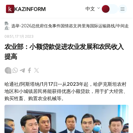
中文
KAZINFORM
热
选举-2026
总统府
任免
事件
国情咨文
跨里海国际运输路线/中间走
点:
08:51, 17 1月 2023
农业部：小额贷款促进农业发展和农民收入
提高
哈通社/阿斯塔纳/1月17日--从2023年起，哈萨克斯坦农村
地区和小城镇居民将能获得优惠小额贷款，用于扩大经营、
购买牲畜、购置农业机械等。