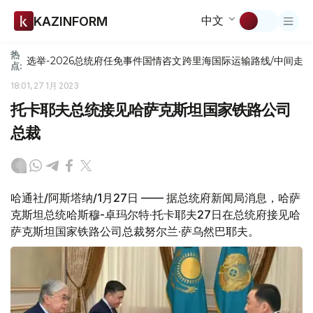
中文
KAZINFORM
热
选举-2026
总统府
任免
事件
国情咨文
跨里海国际运输路线/中间走
点:
18:01, 27 1月 2023
托卡耶夫总统接见哈萨克斯坦国家铁路公司
总裁
哈通社/阿斯塔纳/1月27日 —— 据总统府新闻局消息，哈萨
克斯坦总统哈斯穆-卓玛尔特·托卡耶夫27日在总统府接见哈
萨克斯坦国家铁路公司总裁努尔兰·萨乌然巴耶夫。