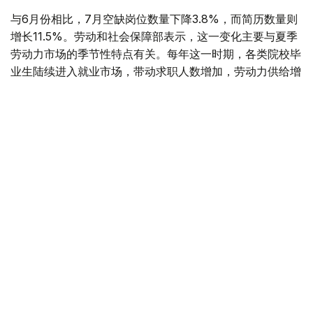
与6月份相比，7月空缺岗位数量下降3.8%，而简历数量则
增长11.5%。劳动和社会保障部表示，这一变化主要与夏季
劳动力市场的季节性特点有关。每年这一时期，各类院校毕
业生陆续进入就业市场，带动求职人数增加，劳动力供给增
长速度超过岗位需求增长。
据介绍，从行业分布来看，对劳动力需求最旺盛的是教育领
域，共提供2.34万个空缺岗位。此外，其他服务业（1.6万
个）、医疗卫生和社会服务领域（1.03万个）、农林渔业
（8200个）、制造业（6800个）以及建筑业（5700个）
也存在较大用工需求。
从地区来看，发布空缺岗位数量最多的地区分别为阿斯塔纳
市（8800个）、突厥斯坦州（7600个）、巴甫洛达尔州
（7100个）、阿拉木图市（7000个）以及阿克莫拉州
（6900个）。
按照技能水平划分，雇主需求主要集中在中等技能人才，该
类别岗位占全部招聘需求的38.8%。低技能岗位占30.7%，