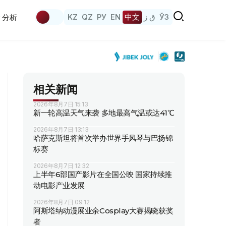
KZ
QZ
РУ
EN
中文
ق ز
ЎЗ
分析
相关新闻
2026年8月7日 15:13
新一轮高温天气来袭 多地最高气温或达41℃
2026年8月7日 13:13
哈萨克斯坦将首次举办世界手风琴与巴扬锦
标赛
2026年8月7日 12:32
上半年6部国产影片在全国公映 国家持续推
动电影产业发展
2026年8月7日 09:12
阿斯塔纳动漫展业余Cosplay大赛揭晓获奖
者