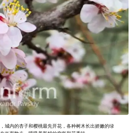
，城内的杏子和樱桃最先开花，各种树木长出娇嫩的绿