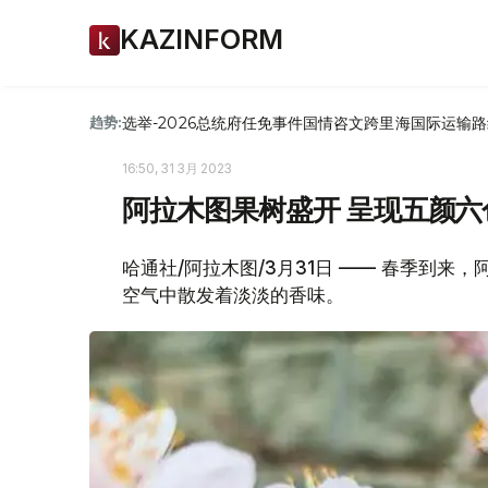
KAZINFORM
选举-2026
总统府
任免
事件
国情咨文
跨里海国际运输路
趋势:
16:50, 31 3月 2023
阿拉木图果树盛开 呈现五颜六
哈通社/阿拉木图/3月31日 —— 春季到
空气中散发着淡淡的香味。