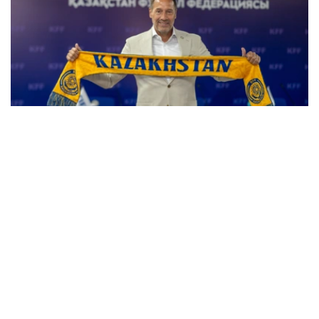
Фото: Казахстанская федерация футбола
前国脚、托布勒俱乐部前主帅努尔波勒·朱马斯哈利耶夫也
加入了国家队教练组，担任主教练助理。此外，教练组成员
还包括：阿伊多斯·阿赫梅托夫（主教练助理）、尤里·诺维
科夫（守门员教练）、瓦迪姆·博罗夫斯基（体能教练）和
提穆尔·库赛诺夫（分析师）。
现年62岁的约翰·范特斯奇普曾执教过希腊和亚美尼亚国家
队，也曾担任荷兰国家队的教练组成员。